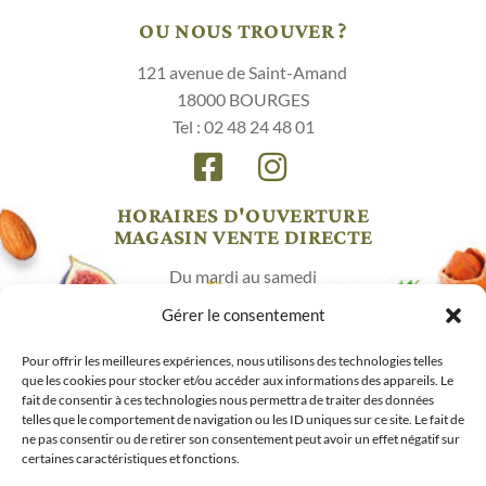
OU NOUS TROUVER ?
121 avenue de Saint-Amand
18000 BOURGES
Tel : 02 48 24 48 01
HORAIRES D'OUVERTURE
MAGASIN VENTE DIRECTE
Du mardi au samedi
10h00 – 18h30
Gérer le consentement
Mentions légales
/
CGV
Pour offrir les meilleures expériences, nous utilisons des technologies telles
que les cookies pour stocker et/ou accéder aux informations des appareils. Le
© Saveursdesmarais 2026 / Webdesign : www.koero.fr
fait de consentir à ces technologies nous permettra de traiter des données
Fermer le menu
telles que le comportement de navigation ou les ID uniques sur ce site. Le fait de
ne pas consentir ou de retirer son consentement peut avoir un effet négatif sur
CADEAUX GOURMANDS
certaines caractéristiques et fonctions.
BISCUITS