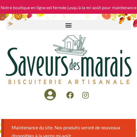
Notre boutique en ligne est fermée jusqu’à la mi-août pour maintenance
Maintenance du site. Nos produits seront de nouveaux
disponibles à la vente mi-août.