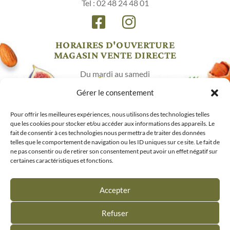
Tel : 02 48 24 48 01
HORAIRES D'OUVERTURE
MAGASIN VENTE DIRECTE
Du mardi au samedi
10h00 – 18h30
Gérer le consentement
Mentions légales
/
CGV
Pour offrir les meilleures expériences, nous utilisons des technologies telles
que les cookies pour stocker et/ou accéder aux informations des appareils. Le
© Saveursdesmarais 2026 / Webdesign : www.koero.fr
fait de consentir à ces technologies nous permettra de traiter des données
Fermer le menu
telles que le comportement de navigation ou les ID uniques sur ce site. Le fait de
ne pas consentir ou de retirer son consentement peut avoir un effet négatif sur
CADEAUX GOURMANDS
certaines caractéristiques et fonctions.
BISCUITS
CHOCOLATS ET GOURMANDISES
Accepter
BISCUITS APERITIFS
0,00
€
0
Refuser
Rechercher sur ce site